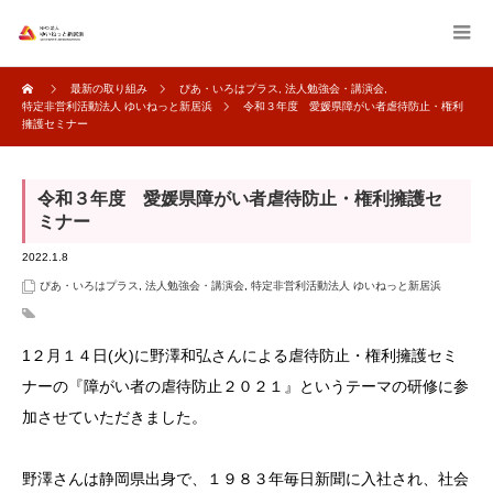
最新の取り組み
ぴあ・いろはプラス
,
法人勉強会・講演会
,
特定非営利活動法人 ゆいねっと新居浜
令和３年度 愛媛県障がい者虐待防止・権利
擁護セミナー
令和３年度 愛媛県障がい者虐待防止・権利擁護セ
ミナー
2022.1.8
ぴあ・いろはプラス
,
法人勉強会・講演会
,
特定非営利活動法人 ゆいねっと新居浜
1２月１４日(火)に野澤和弘さんによる虐待防止・権利擁護セミ
ナーの『障がい者の虐待防止２０２１』というテーマの研修に参
加させていただきました。
野澤さんは静岡県出身で、１９８３年毎日新聞に入社され、社会