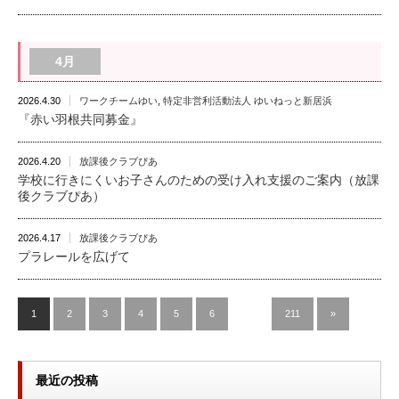
4月
2026.4.30
ワークチームゆい
,
特定非営利活動法人 ゆいねっと新居浜
『赤い羽根共同募金』
2026.4.20
放課後クラブぴあ
学校に行きにくいお子さんのための受け入れ支援のご案内（放課
後クラブぴあ）
2026.4.17
放課後クラブぴあ
プラレールを広げて
1
2
3
4
5
6
…
211
»
最近の投稿