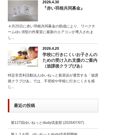
2026.4.30
『赤い羽根共同募金』
４月25日に赤い羽根共同募金の助成により、ワークチ
ームゆいB型の作業室に最新のエアコンが導入されま
し...
2026.4.20
学校に行きにくいお子さんの
ための受け入れ支援のご案内
（放課後クラブぴあ）
特定非営利活動法人ゆいねっと新居浜が運営する「放課
後クラブぴあ」では、不登校や学校に行きにくさを感
じ...
最近の投稿
第127回ゆいねっとstudy倶楽部
(2026/07/07)
第１２６回 ゆいねっとstudy倶楽部開催