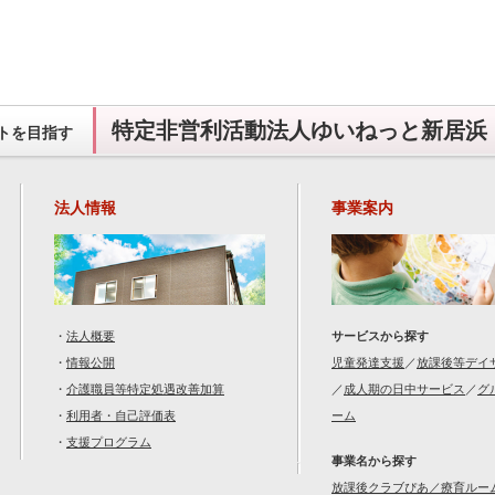
特定非営利活動法人ゆいねっと新居浜
トを目指す
法人情報
事業案内
・
法人概要
サービスから探す
・
情報公開
児童発達支援
／
放課後等デイ
・
介護職員等特定処遇改善加算
／
成人期の日中サービス
／
グ
・
利用者・自己評価表
ーム
・
支援プログラム
事業名から探す
放課後クラブぴあ／療育ルー