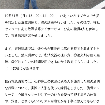
10月31日（月）13：00～14：00に、ぴあ・いろはプラスで火災
を想定した避難訓練と、消火訓練を行いました。その後で、福祉
センターにある放課後等デイサービス ぴあの職員4人も参加し
て、救命救急講習を受けました。
まず、避難訓練では、煙や火が建物内に広がる時間を教えてもら
いました。消火訓練では、①消火器の使い方、②消火剤が届く距
離、③どれくらいの時間使用できるのか？教えてもらいました。
（
↓
下に答えがあります）
救命救急講習では、心肺停止の状況にある人を発見した際の適切
な行動について、実際に人形を使って練習をしました。胸骨マッ
サージ（心臓マッサージ）で手のひらを使って押す場所の位置
や、深さ、どれくらいのリズムが適切かを丁寧に教えてもらいま