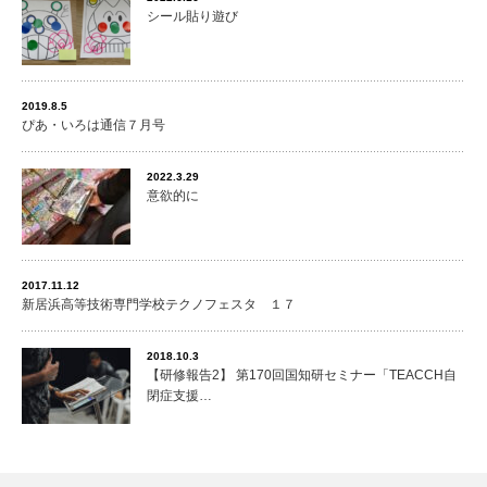
シール貼り遊び
2019.8.5
ぴあ・いろは通信７月号
2022.3.29
意欲的に
2017.11.12
新居浜高等技術専門学校テクノフェスタ １７
2018.10.3
【研修報告2】 第170回国知研セミナー「TEACCH自
閉症支援…