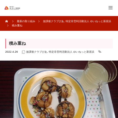
最新の取り組み
放課後クラブぴあ
,
特定非営利活動法人 ゆいねっと新居浜
積み重ね
積み重ね
2022.4.26
放課後クラブぴあ
,
特定非営利活動法人 ゆいねっと新居浜