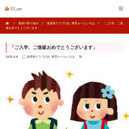
最新の取り組み
放課後クラブぴあ
,
療育ルームいろは
「ご入学、ご進
級おめでとうございます」
「ご入学、ご進級おめでとうございます」
2020.4.8
放課後クラブぴあ
,
療育ルームいろは