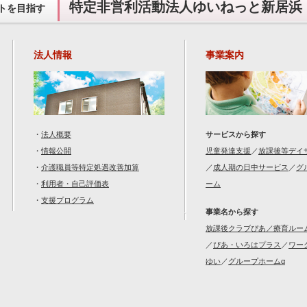
特定非営利活動法人ゆいねっと新居浜
トを目指す
法人情報
事業案内
・
法人概要
サービスから探す
・
情報公開
児童発達支援
／
放課後等デイ
・
介護職員等特定処遇改善加算
／
成人期の日中サービス
／
グ
・
利用者・自己評価表
ーム
・
支援プログラム
事業名から探す
放課後クラブぴあ／療育ルー
／
ぴあ・いろはプラス
／
ワー
ゆい
／
グループホームα