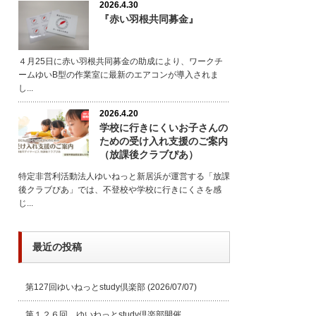
2026.4.30
『赤い羽根共同募金』
４月25日に赤い羽根共同募金の助成により、ワークチ
ームゆいB型の作業室に最新のエアコンが導入されま
し...
2026.4.20
学校に行きにくいお子さんの
ための受け入れ支援のご案内
（放課後クラブぴあ）
特定非営利活動法人ゆいねっと新居浜が運営する「放課
後クラブぴあ」では、不登校や学校に行きにくさを感
じ...
最近の投稿
第127回ゆいねっとstudy倶楽部
(2026/07/07)
第１２６回 ゆいねっとstudy倶楽部開催