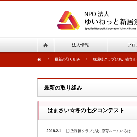
法人情報
ブロ
最新の取り組み
放課後クラブぴあ
,
療育ル
最新の取り組み
はまさい☆冬の七夕コンテスト
2018.2.1
放課後クラブぴあ
,
療育ルームいろは