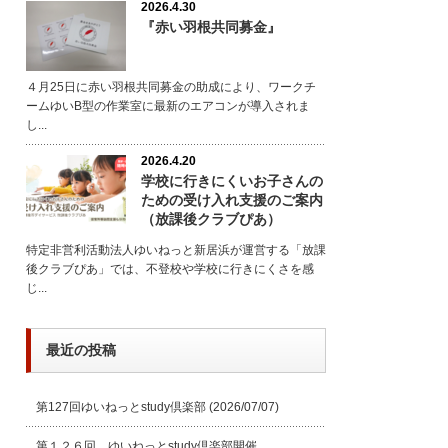
2026.4.30
『赤い羽根共同募金』
４月25日に赤い羽根共同募金の助成により、ワークチ
ームゆいB型の作業室に最新のエアコンが導入されま
し...
2026.4.20
学校に行きにくいお子さんの
ための受け入れ支援のご案内
（放課後クラブぴあ）
特定非営利活動法人ゆいねっと新居浜が運営する「放課
後クラブぴあ」では、不登校や学校に行きにくさを感
じ...
最近の投稿
第127回ゆいねっとstudy倶楽部
(2026/07/07)
第１２６回 ゆいねっとstudy倶楽部開催