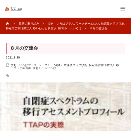
最新の取り組み
ぴあ・いろはプラス
,
ワークチームゆい
,
放課後クラブぴあ
,
特定非営利活動法人 ゆいねっと新居浜
,
療育ルームいろは
８月の交流会
８月の交流会
2021.8.30
ぴあ・いろはプラス
,
ワークチームゆい
,
放課後クラブぴあ
,
特定非営利活動法人 ゆ
いねっと新居浜
,
療育ルームいろは