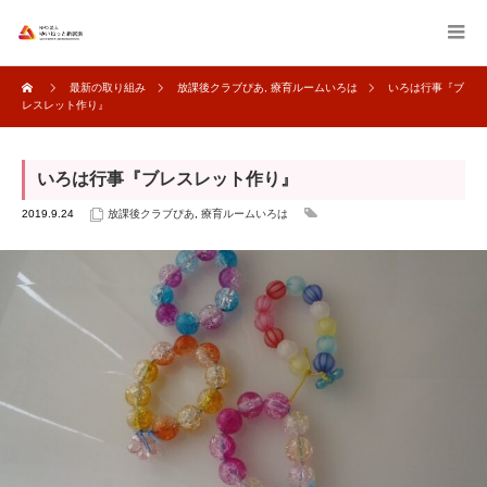
最新の取り組み
放課後クラブぴあ
,
療育ルームいろは
いろは行事『ブ
レスレット作り』
いろは行事『ブレスレット作り』
2019.9.24
放課後クラブぴあ
,
療育ルームいろは