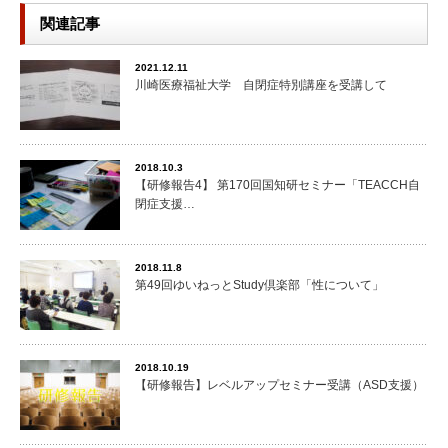
関連記事
2021.12.11
川崎医療福祉大学 自閉症特別講座を受講して
2018.10.3
【研修報告4】 第170回国知研セミナー「TEACCH自
閉症支援…
2018.11.8
第49回ゆいねっとStudy倶楽部「性について」
2018.10.19
【研修報告】レベルアップセミナー受講（ASD支援）